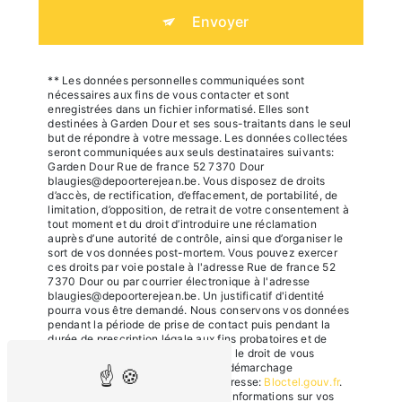
Envoyer
** Les données personnelles communiquées sont
nécessaires aux fins de vous contacter et sont
enregistrées dans un fichier informatisé. Elles sont
destinées à Garden Dour et ses sous-traitants dans le seul
but de répondre à votre message. Les données collectées
seront communiquées aux seuls destinataires suivants:
Garden Dour Rue de france 52 7370 Dour
blaugies@depoorterejean.be. Vous disposez de droits
d’accès, de rectification, d’effacement, de portabilité, de
limitation, d’opposition, de retrait de votre consentement à
tout moment et du droit d’introduire une réclamation
auprès d’une autorité de contrôle, ainsi que d’organiser le
sort de vos données post-mortem. Vous pouvez exercer
ces droits par voie postale à l'adresse Rue de france 52
7370 Dour ou par courrier électronique à l'adresse
blaugies@depoorterejean.be. Un justificatif d'identité
pourra vous être demandé. Nous conservons vos données
pendant la période de prise de contact puis pendant la
durée de prescription légale aux fins probatoires et de
gestion des contentieux. Vous avez le droit de vous
inscrire sur la liste d'opposition au démarchage
téléphonique, disponible à cette adresse:
Bloctel.gouv.fr
.
Consultez le site cnil.fr pour plus d’informations sur vos