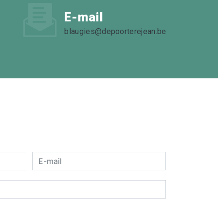
E-mail
blaugies@depoorterejean.be